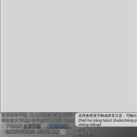
字型下載
排版格式匯出
國語課本生詞
中文檢定分級
兩岸發音差異
匯出表格
注音拼音字型, 輸入瞬間自動選多音字
這裡會將漢字轉成拼音注音，可輸出成
帶注音文字配多音字型可複製到 Office
Zhèlǐ huì jiāng hànzì zhuǎnchéng p
chéng biǎogé
● 下載免費
多音字型
●
【使用教學】
格式
● 也支援存圖輸出: 點選右上角
轉換工具