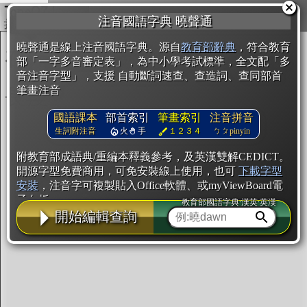
複製
注音國語字典 曉聲通
開始編輯
曉聲通是線上注音國語字典。源自
教育部辭典
，符合教育
部「一字多音審定表」，為中小學考試標準，全文配「多
音注音字型」，支援 自動斷詞速查、查造詞、查同部首
筆畫注音
國語課本
部首索引
筆畫索引
注音拼音
生詞附注音
火
手
１２３４
ㄅㄆpinyin
附教育部成語典/重編本釋義參考，及英漢雙解CEDICT。
開源字型免費商用，可免安裝線上使用，也可
下載字型
安裝
，注音字可複製貼入Office軟體、或myViewBoard電
子白板。
教育部國語字典·漢英·英漢
開始編輯查詢
辭典使用方法
注音IVS字型編輯器