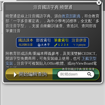
複製
注音國語字典 曉聲通
開始編輯
曉聲通是線上注音國語字典。源自
教育部辭典
，符合教育
部「一字多音審定表」，為中小學考試標準，全文配「多
音注音字型」，支援 自動斷詞速查、查造詞、查同部首
筆畫注音
國語課本
部首索引
筆畫索引
注音拼音
生詞附注音
火
手
１２３４
ㄅㄆpinyin
附教育部成語典/重編本釋義參考，及英漢雙解CEDICT。
開源字型免費商用，可免安裝線上使用，也可
下載字型
安裝
，注音字可複製貼入Office軟體、或myViewBoard電
子白板。
教育部國語字典·漢英·英漢
開始編輯查詢
辭典使用方法
注音IVS字型編輯器