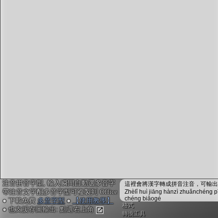
字型下載
排版格式匯出
國語課本生詞
中文檢定分級
兩岸發音差異
匯出表格
注音拼音字型, 輸入瞬間自動選多音字
這裡會將漢字轉成拼音注音，可輸出成
帶注音文字配多音字型可複製到 Office
Zhèlǐ huì jiāng hànzì zhuǎnchéng p
chéng biǎogé
● 下載免費
多音字型
●
【使用教學】
格式
● 也支援存圖輸出: 點選右上角
轉換工具