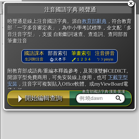
複製
注音國語字典 曉聲通
開始編輯
曉聲通是線上注音國語字典。源自
教育部辭典
，符合教育
部「一字多音審定表」，為中小學考試標準，全文配「多
音注音字型」，支援 自動斷詞速查、查造詞、查同部首
筆畫注音
國語課本
部首索引
筆畫索引
注音拼音
生詞附注音
火
手
１２３４
ㄅㄆpinyin
附教育部成語典/重編本釋義參考，及英漢雙解CEDICT。
開源字型免費商用，可免安裝線上使用，也可
下載字型
安裝
，注音字可複製貼入Office軟體、或myViewBoard電
子白板。
教育部國語字典·漢英·英漢
開始編輯查詢
辭典使用方法
注音IVS字型編輯器