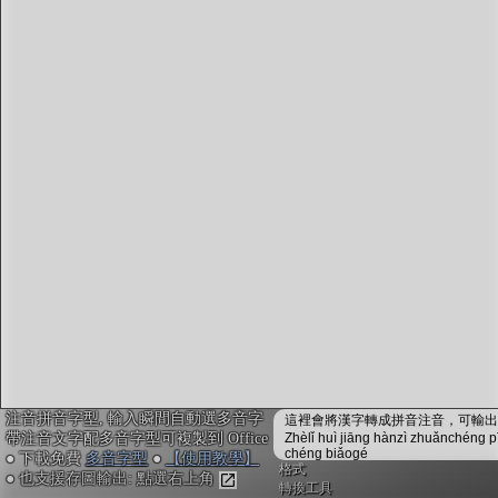
字型下載
排版格式匯出
國語課本生詞
中文檢定分級
兩岸發音差異
匯出表格
注音拼音字型, 輸入瞬間自動選多音字
這裡會將漢字轉成拼音注音，可輸出成
帶注音文字配多音字型可複製到 Office
Zhèlǐ huì jiāng hànzì zhuǎnchéng p
chéng biǎogé
● 下載免費
多音字型
●
【使用教學】
格式
● 也支援存圖輸出: 點選右上角
轉換工具