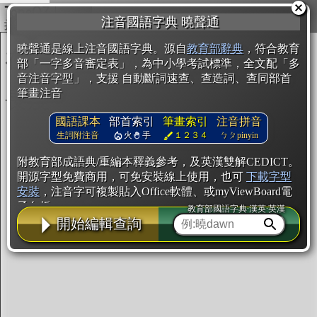
複製
注音國語字典 曉聲通
開始編輯
曉聲通是線上注音國語字典。源自
教育部辭典
，符合教育
部「一字多音審定表」，為中小學考試標準，全文配「多
音注音字型」，支援 自動斷詞速查、查造詞、查同部首
筆畫注音
國語課本
部首索引
筆畫索引
注音拼音
生詞附注音
火
手
１２３４
ㄅㄆpinyin
附教育部成語典/重編本釋義參考，及英漢雙解CEDICT。
開源字型免費商用，可免安裝線上使用，也可
下載字型
安裝
，注音字可複製貼入Office軟體、或myViewBoard電
子白板。
教育部國語字典·漢英·英漢
開始編輯查詢
辭典使用方法
注音IVS字型編輯器