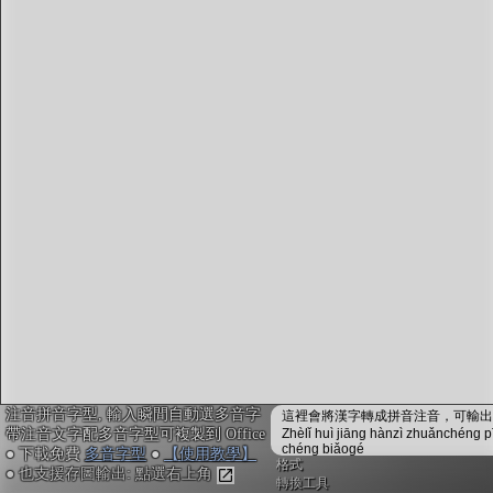
字型下載
排版格式匯出
國語課本生詞
中文檢定分級
兩岸發音差異
匯出表格
注音拼音字型, 輸入瞬間自動選多音字
這裡會將漢字轉成拼音注音，可輸出成
帶注音文字配多音字型可複製到 Office
Zhèlǐ huì jiāng hànzì zhuǎnchéng p
chéng biǎogé
● 下載免費
多音字型
●
【使用教學】
格式
● 也支援存圖輸出: 點選右上角
轉換工具