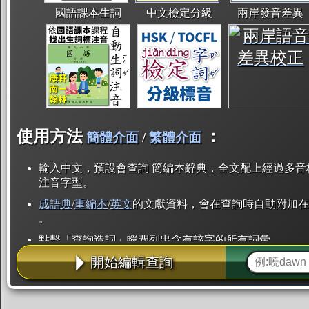
國語課本生詞
中文檢定分級
兩岸發音差異
使用方法
：
簡體介面
/
繁體介面
輸入中文，預設會查詢 簡編本辭典，全文配上經過多音
注音字型。
成語典
/
重編本
/
英文
的文獻資料，會在查詢時自動附加在
。
點擊「查詢造詞」瞬間列出含有該字的所有詞彙。
開始編輯查詢
點「部首」瞬間列出所有「同部首字」。也支援查詢「
辭典解釋的全文都經過自動斷詞，點擊便可瞬間「連續
用手動重複輸入。