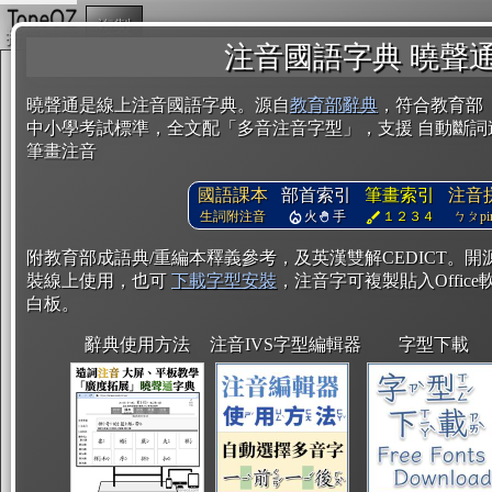
複製
注音國語字典 曉聲
曉聲通是線上注音國語字典。源自
教育部辭典
，符合教育部
中小學考試標準，全文配「多音注音字型」，支援 自動斷詞
筆畫注音
國語課本
部首索引
筆畫索引
注音
生詞附注音
火
手
１２３４
ㄅㄆpin
附教育部成語典/重編本釋義參考，及英漢雙解CEDICT。
裝線上使用，也可
下載字型安裝
，注音字可複製貼入Office軟
白板。
辭典使用方法
注音IVS字型編輯器
字型下載