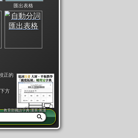
匯出表格
校正的
下方
教育部國語字典·漢英·英漢
同注音」或「同筆畫」。
查詢」此字詞的解釋，不