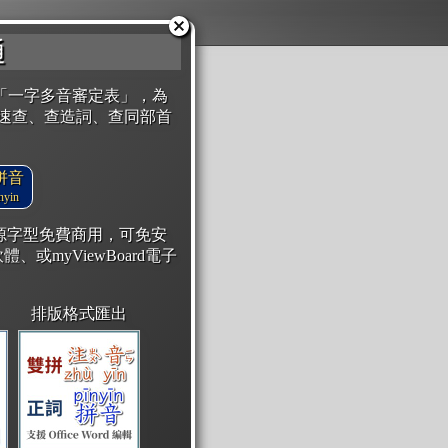
通
「一字多音審定表」，為
速查、查造詞、查同部首
拼音
yin
開源字型免費商用，可免安
體、或myViewBoard電子
排版格式匯出