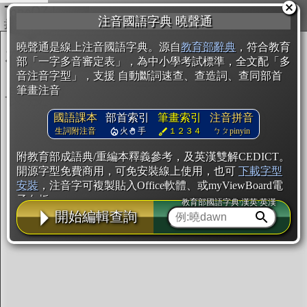
複製
注音國語字典 曉聲通
開始編輯
曉聲通是線上注音國語字典。源自
教育部辭典
，符合教育
部「一字多音審定表」，為中小學考試標準，全文配「多
音注音字型」，支援 自動斷詞速查、查造詞、查同部首
筆畫注音
國語課本
部首索引
筆畫索引
注音拼音
生詞附注音
火
手
１２３４
ㄅㄆpinyin
附教育部成語典/重編本釋義參考，及英漢雙解CEDICT。
開源字型免費商用，可免安裝線上使用，也可
下載字型
安裝
，注音字可複製貼入Office軟體、或myViewBoard電
子白板。
教育部國語字典·漢英·英漢
開始編輯查詢
辭典使用方法
注音IVS字型編輯器