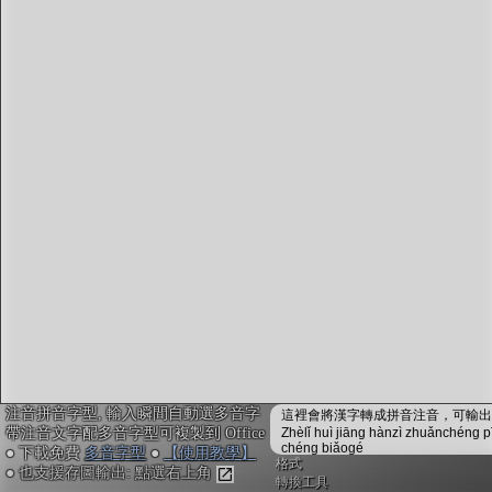
字型下載
排版格式匯出
國語課本生詞
中文檢定分級
兩岸發音差異
匯出表格
注音拼音字型, 輸入瞬間自動選多音字
這裡會將漢字轉成拼音注音，可輸出成
帶注音文字配多音字型可複製到 Office
Zhèlǐ huì jiāng hànzì zhuǎnchéng p
chéng biǎogé
● 下載免費
多音字型
●
【使用教學】
格式
● 也支援存圖輸出: 點選右上角
轉換工具