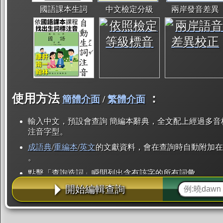
國語課本生詞
中文檢定分級
兩岸發音差異
使用方法
：
簡體介面
/
繁體介面
輸入中文，預設會查詢 簡編本辭典，全文配上經過多音
注音字型。
成語典
/
重編本
/
英文
的文獻資料，會在查詢時自動附加在
。
點擊「查詢造詞」瞬間列出含有該字的所有詞彙。
開始編輯查詢
點「部首」瞬間列出所有「同部首字」。也支援查詢「
辭典解釋的全文都經過自動斷詞，點擊便可瞬間「連續
用手動重複輸入。