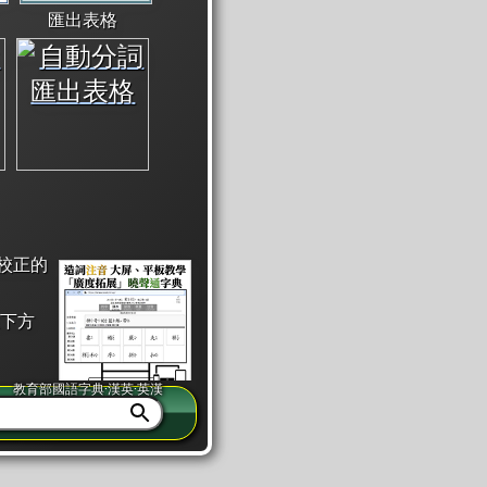
匯出表格
校正的
下方
教育部國語字典·漢英·英漢
同注音」或「同筆畫」。
查詢」此字詞的解釋，不