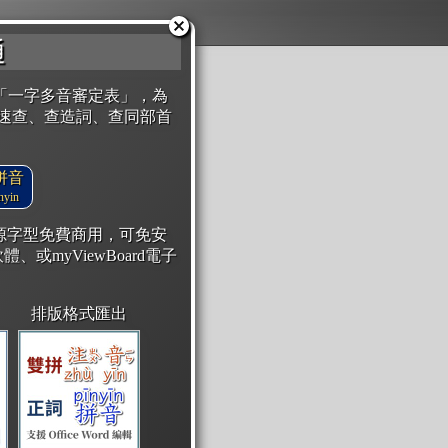
通
「一字多音審定表」，為
速查、查造詞、查同部首
拼音
yin
開源字型免費商用，可免安
體、或myViewBoard電子
排版格式匯出