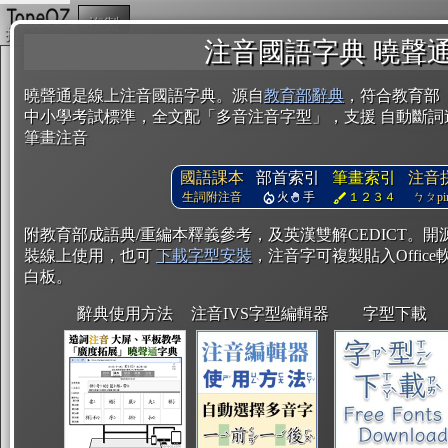
複製
注音國語字典 曉聲
曉聲通是線上注音國語字典。源自
教育部辭典
，符合教育部
中小學考試標準，全文配「多音注音字型」，支援 自動斷詞
筆畫注音
國語課本
部首索引
筆畫索引
注音
生詞附注音
火
手
１２３４
ㄅㄆpin
附教育部成語典/重編本釋義參考，及英漢雙解CEDICT。
裝線上使用，也可
下載字型安裝
，注音字可複製貼入Office軟
白板。
辭典使用方法
注音IVS字型編輯器
字型下載