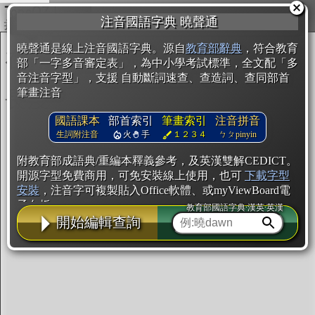
複製
注音國語字典 曉聲通
開始編輯
曉聲通是線上注音國語字典。源自
教育部辭典
，符合教育
部「一字多音審定表」，為中小學考試標準，全文配「多
音注音字型」，支援 自動斷詞速查、查造詞、查同部首
筆畫注音
國語課本
部首索引
筆畫索引
注音拼音
生詞附注音
火
手
１２３４
ㄅㄆpinyin
附教育部成語典/重編本釋義參考，及英漢雙解CEDICT。
開源字型免費商用，可免安裝線上使用，也可
下載字型
安裝
，注音字可複製貼入Office軟體、或myViewBoard電
子白板。
教育部國語字典·漢英·英漢
開始編輯查詢
辭典使用方法
注音IVS字型編輯器