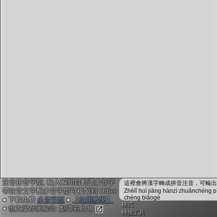
字型下載
排版格式匯出
國語課本生詞
中文檢定分級
兩岸發音差異
匯出表格
注音拼音字型, 輸入瞬間自動選多音字
這裡會將漢字轉成拼音注音，可輸出成
帶注音文字配多音字型可複製到 Office
Zhèlǐ huì jiāng hànzì zhuǎnchéng p
chéng biǎogé
● 下載免費
多音字型
●
【使用教學】
格式
● 也支援存圖輸出: 點選右上角
轉換工具