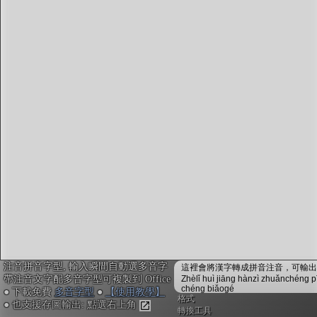
注音編輯器
：
鍵入或貼上中文。輸入瞬間會自動配上注音拼音，並
校正多音字，不用安裝免設定
複製文字時，會自動內嵌注音拼音資訊，可貼入電子
白板myViewBoard搭配內建的「注音楷體」，或貼入
Office搭配
免費多音字型
來顯示正確的拼音注音
不安裝字型也可用! Google Doc或Canva不支援字型也
沒關係, 點右上「圖輸出」做出透明背景注音圖，敲
右鍵複製，再貼入其他軟體或手機App即可
「ToneOZ澳聲通」
關於澳聲通/字典資料來源
簡體字版
注音拼音字型, 輸入瞬間自動選多音字
鼓勵或建言：作者聯絡方式
這裡會將漢字轉成拼音注音，可輸出成
帶注音文字配多音字型可複製到 Office
Zhèlǐ huì jiāng hànzì zhuǎnchéng p
jeffreyx@gmail.com
chéng biǎogé
● 下載免費
多音字型
●
【使用教學】
FB臉書討論區：
聲通曉百科
格式
● 也支援存圖輸出: 點選右上角
WeChat：chihlinhsuan
轉換工具