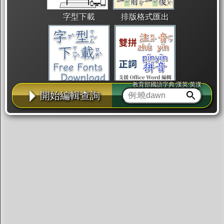
字型下載
排版格式匯出
教育部國語字典·漢英·英漢
國語課本生詞
中文檢定分級
兩岸發音差異
開始編輯查詢
匯出表格