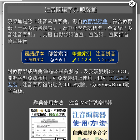
複製
注音國語字典 曉聲通
曉聲通是線上注音國語字典。源自
教育部辭典
，符合教育
部「一字多音審定表」，為中小學考試標準，全文配「多
音注音字型」，支援 自動斷詞速查、查造詞、查同部首
筆畫注音
國語課本
部首索引
筆畫索引
注音拼音
生詞附注音
火
手
１２３４
ㄅㄆpinyin
附教育部成語典/重編本釋義參考，及英漢雙解CEDICT。
開源字型免費商用，可免安裝線上使用，也可
下載字型
安裝
，注音字可複製貼入Office軟體、或myViewBoard電
子白板。
辭典使用方法
注音IVS字型編輯器