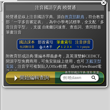
複製
注音國語字典 曉聲通
開始編輯
曉聲通是線上注音國語字典。源自
教育部辭典
，符合教育
部「一字多音審定表」，為中小學考試標準，全文配「多
音注音字型」，支援 自動斷詞速查、查造詞、查同部首
筆畫注音
國語課本
部首索引
筆畫索引
注音拼音
生詞附注音
火
手
１２３４
ㄅㄆpinyin
附教育部成語典/重編本釋義參考，及英漢雙解CEDICT。
開源字型免費商用，可免安裝線上使用，也可
下載字型
安裝
，注音字可複製貼入Office軟體、或myViewBoard電
子白板。
教育部國語字典·漢英·英漢
開始編輯查詢
辭典使用方法
注音IVS字型編輯器