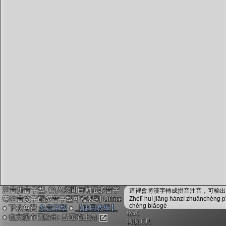
字型下載
排版格式匯出
國語課本生詞
中文檢定分級
兩岸發音差異
匯出表格
注音拼音字型, 輸入瞬間自動選多音字
這裡會將漢字轉成拼音注音，可輸出成
帶注音文字配多音字型可複製到 Office
Zhèlǐ huì jiāng hànzì zhuǎnchéng p
chéng biǎogé
● 下載免費
多音字型
●
【使用教學】
格式
● 也支援存圖輸出: 點選右上角
轉換工具