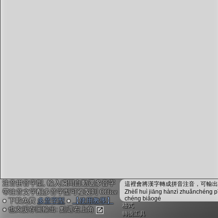
字型下載
排版格式匯出
國語課本生詞
中文檢定分級
兩岸發音差異
匯出表格
注音拼音字型, 輸入瞬間自動選多音字
這裡會將漢字轉成拼音注音，可輸出成
帶注音文字配多音字型可複製到 Office
Zhèlǐ huì jiāng hànzì zhuǎnchéng p
chéng biǎogé
● 下載免費
多音字型
●
【使用教學】
格式
● 也支援存圖輸出: 點選右上角
轉換工具