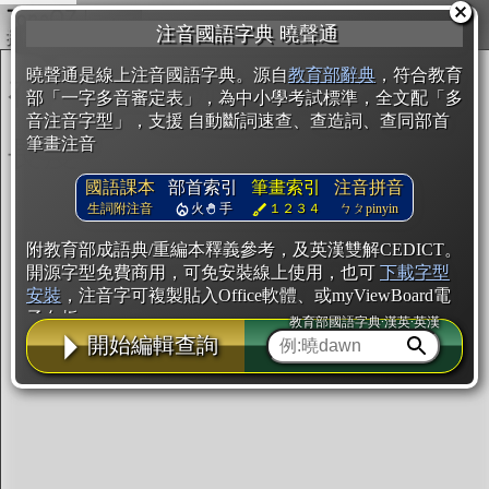
複製
注音國語字典 曉聲通
開始編輯
曉聲通是線上注音國語字典。源自
教育部辭典
，符合教育
部「一字多音審定表」，為中小學考試標準，全文配「多
音注音字型」，支援 自動斷詞速查、查造詞、查同部首
筆畫注音
國語課本
部首索引
筆畫索引
注音拼音
生詞附注音
火
手
１２３４
ㄅㄆpinyin
附教育部成語典/重編本釋義參考，及英漢雙解CEDICT。
開源字型免費商用，可免安裝線上使用，也可
下載字型
安裝
，注音字可複製貼入Office軟體、或myViewBoard電
子白板。
教育部國語字典·漢英·英漢
開始編輯查詢
辭典使用方法
注音IVS字型編輯器