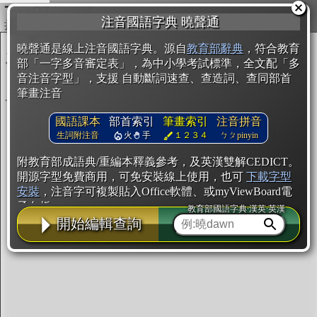
複製
注音國語字典 曉聲通
開始編輯
曉聲通是線上注音國語字典。源自
教育部辭典
，符合教育
部「一字多音審定表」，為中小學考試標準，全文配「多
音注音字型」，支援 自動斷詞速查、查造詞、查同部首
筆畫注音
國語課本
部首索引
筆畫索引
注音拼音
生詞附注音
火
手
１２３４
ㄅㄆpinyin
附教育部成語典/重編本釋義參考，及英漢雙解CEDICT。
開源字型免費商用，可免安裝線上使用，也可
下載字型
安裝
，注音字可複製貼入Office軟體、或myViewBoard電
子白板。
教育部國語字典·漢英·英漢
開始編輯查詢
辭典使用方法
注音IVS字型編輯器