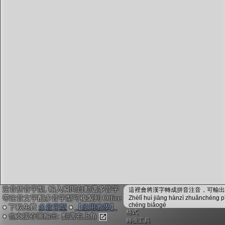
字型下載
排版格式匯出
國語課本生詞
中文檢定分級
兩岸發音差異
匯出表格
注音拼音字型, 輸入瞬間自動選多音字
這裡會將漢字轉成拼音注音，可輸出成
帶注音文字配多音字型可複製到 Office
Zhèlǐ huì jiāng hànzì zhuǎnchéng p
chéng biǎogé
● 下載免費
多音字型
●
【使用教學】
格式
● 也支援存圖輸出: 點選右上角
轉換工具