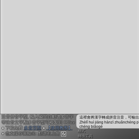
字型下載
排版格式匯出
國語課本生詞
中文檢定分級
兩岸發音差異
匯出表格
注音拼音字型, 輸入瞬間自動選多音字
這裡會將漢字轉成拼音注音，可輸出成
帶注音文字配多音字型可複製到 Office
Zhèlǐ huì jiāng hànzì zhuǎnchéng p
chéng biǎogé
● 下載免費
多音字型
●
【使用教學】
格式
● 也支援存圖輸出: 點選右上角
轉換工具