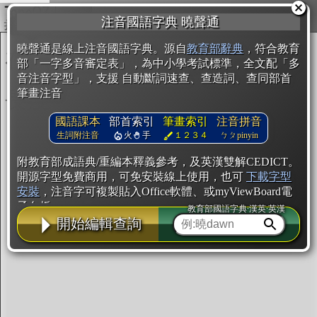
複製
注音國語字典 曉聲通
開始編輯
曉聲通是線上注音國語字典。源自
教育部辭典
，符合教育
部「一字多音審定表」，為中小學考試標準，全文配「多
音注音字型」，支援 自動斷詞速查、查造詞、查同部首
筆畫注音
國語課本
部首索引
筆畫索引
注音拼音
生詞附注音
火
手
１２３４
ㄅㄆpinyin
附教育部成語典/重編本釋義參考，及英漢雙解CEDICT。
開源字型免費商用，可免安裝線上使用，也可
下載字型
安裝
，注音字可複製貼入Office軟體、或myViewBoard電
子白板。
教育部國語字典·漢英·英漢
開始編輯查詢
辭典使用方法
注音IVS字型編輯器