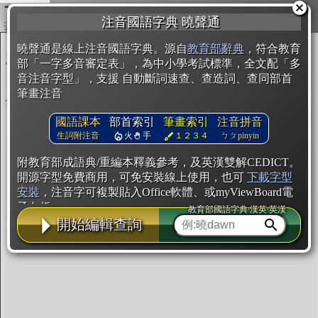
複製
注音國語字典 曉聲通
開始編輯
曉聲通是線上注音國語字典。源自
教育部辭典
，符合教育
部「一字多音審定表」，為中小學考試標準，全文配「多
音注音字型」，支援 自動斷詞速查、查造詞、查同部首
筆畫注音
國語課本
部首索引
筆畫索引
注音拼音
生詞附注音
火
手
１２３４
ㄅㄆpinyin
附教育部成語典/重編本釋義參考，及英漢雙解CEDICT。
開源字型免費商用，可免安裝線上使用，也可
下載字型
安裝
，注音字可複製貼入Office軟體、或myViewBoard電
子白板。
教育部國語字典·漢英·英漢
開始編輯查詢
辭典使用方法
注音IVS字型編輯器