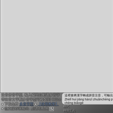
字型下載
排版格式匯出
國語課本生詞
中文檢定分級
兩岸發音差異
匯出表格
注音拼音字型, 輸入瞬間自動選多音字
這裡會將漢字轉成拼音注音，可輸出成
帶注音文字配多音字型可複製到 Office
Zhèlǐ huì jiāng hànzì zhuǎnchéng p
chéng biǎogé
● 下載免費
多音字型
●
【使用教學】
格式
● 也支援存圖輸出: 點選右上角
轉換工具