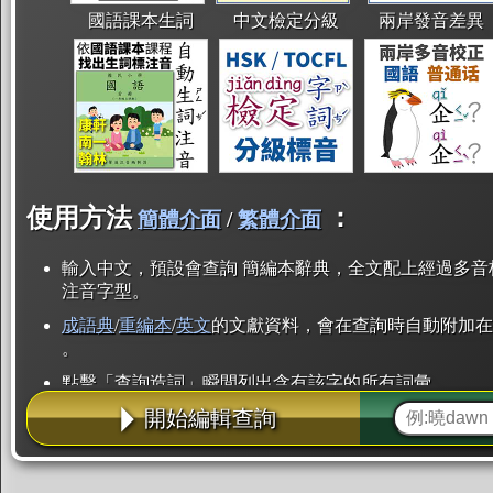
國語課本生詞
中文檢定分級
兩岸發音差異
使用方法
：
簡體介面
/
繁體介面
輸入中文，預設會查詢 簡編本辭典，全文配上經過多音
注音字型。
成語典
/
重編本
/
英文
的文獻資料，會在查詢時自動附加在
。
點擊「查詢造詞」瞬間列出含有該字的所有詞彙。
開始編輯查詢
點「部首」瞬間列出所有「同部首字」。也支援查詢「
辭典解釋的全文都經過自動斷詞，點擊便可瞬間「連續
用手動重複輸入。