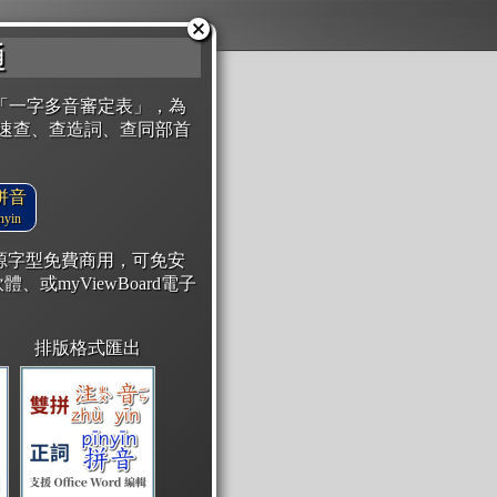
通
「一字多音審定表」，為
速查、查造詞、查同部首
拼音
yin
開源字型免費商用，可免安
體、或myViewBoard電子
排版格式匯出