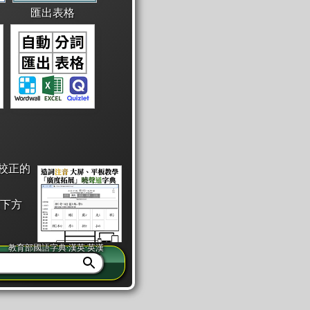
匯出表格
校正的
下方
教育部國語字典·漢英·英漢
同注音」或「同筆畫」。
查詢」此字詞的解釋，不