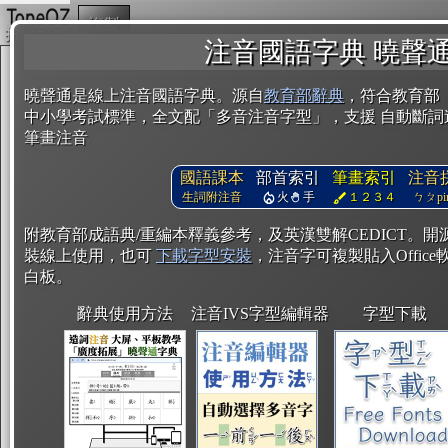
複製
注音國語字典 曉聲
曉聲通是線上注音國語字典。源自
教育部辭典
，符合教育部
中小學考試標準，全文配「多音注音字型」，支援 自動斷詞
筆畫注音
國語課本
部首索引
筆畫索引
注音
生詞附注音
火
手
１２３４
ㄅㄆpin
附教育部成語典/重編本釋義參考，及英漢雙解CEDICT。
裝線上使用，也可
下載字型安裝
，注音字可複製貼入Office軟
白板。
辭典使用方法
注音IVS字型編輯器
字型下載