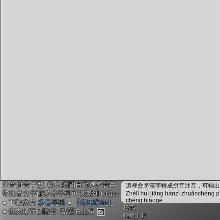
字型下載
排版格式匯出
國語課本生詞
中文檢定分級
兩岸發音差異
匯出表格
注音拼音字型, 輸入瞬間自動選多音字
這裡會將漢字轉成拼音注音，可輸出成
帶注音文字配多音字型可複製到 Office
Zhèlǐ huì jiāng hànzì zhuǎnchéng p
chéng biǎogé
● 下載免費
多音字型
●
【使用教學】
格式
● 也支援存圖輸出: 點選右上角
轉換工具