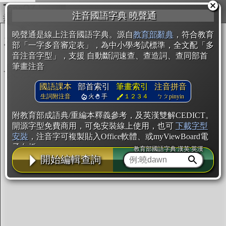
複製
注音國語字典 曉聲通
開始編輯
曉聲通是線上注音國語字典。源自
教育部辭典
，符合教育
部「一字多音審定表」，為中小學考試標準，全文配「多
音注音字型」，支援 自動斷詞速查、查造詞、查同部首
筆畫注音
國語課本
部首索引
筆畫索引
注音拼音
生詞附注音
火
手
１２３４
ㄅㄆpinyin
附教育部成語典/重編本釋義參考，及英漢雙解CEDICT。
開源字型免費商用，可免安裝線上使用，也可
下載字型
安裝
，注音字可複製貼入Office軟體、或myViewBoard電
子白板。
教育部國語字典·漢英·英漢
開始編輯查詢
辭典使用方法
注音IVS字型編輯器