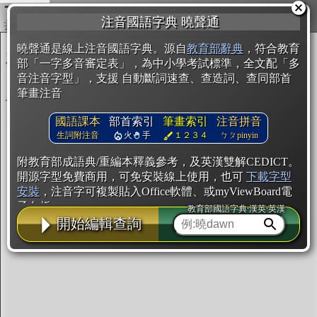
複製
注音國語字典 曉聲通
開始編輯
曉聲通是線上注音國語字典。源自
教育部辭典
，符合教育
部「一字多音審定表」，為中小學考試標準，全文配「多
音注音字型」，支援 自動斷詞速查、查造詞、查同部首
筆畫注音
國語課本
部首索引
筆畫索引
注音拼音
生詞附注音
火
手
１２３４
ㄅㄆpinyin
附教育部成語典/重編本釋義參考，及英漢雙解CEDICT。
開源字型免費商用，可免安裝線上使用，也可
下載字型
安裝
，注音字可複製貼入Office軟體、或myViewBoard電
子白板。
教育部國語字典·漢英·英漢
開始編輯查詢
辭典使用方法
注音IVS字型編輯器