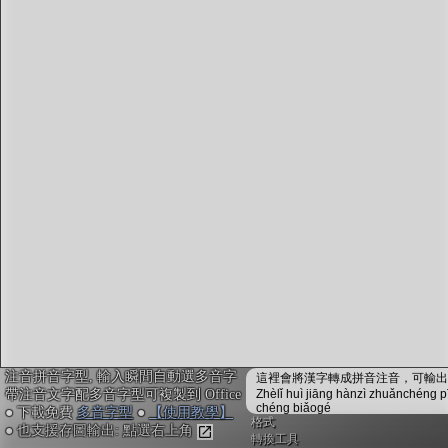
字型下載
排版格式匯出
國語課本生詞
中文檢定分級
兩岸發音差異
匯出表格
注音拼音字型, 輸入瞬間自動選多音字
這裡會將漢字轉成拼音注音，可輸出成
帶注音文字配多音字型可複製到 Office
Zhèlǐ huì jiāng hànzì zhuǎnchéng p
chéng biǎogé
● 下載免費
多音字型
●
【使用教學】
格式
● 也支援存圖輸出: 點選右上角
轉換工具