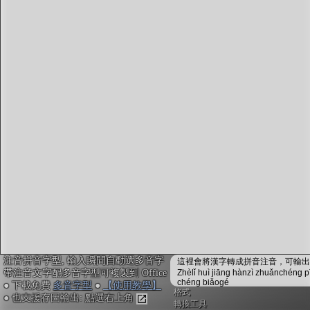
字型下載
排版格式匯出
國語課本生詞
中文檢定分級
兩岸發音差異
匯出表格
注音拼音字型, 輸入瞬間自動選多音字
這裡會將漢字轉成拼音注音，可輸出成
帶注音文字配多音字型可複製到 Office
Zhèlǐ huì jiāng hànzì zhuǎnchéng p
chéng biǎogé
● 下載免費
多音字型
●
【使用教學】
格式
● 也支援存圖輸出: 點選右上角
轉換工具