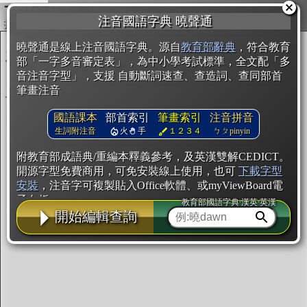
複製
注音國語字典 曉聲通
開始編輯
曉聲通是線上注音國語字典。源自
教育部辭典
，符合教育
部「一字多音審定表」，為中小學考試標準，全文配「多
音注音字型」，支援 自動斷詞速查、查造詞、查同部首
筆畫注音
國語課本
部首索引
筆畫索引
注音拼音
生詞附注音
火
手
１２３４
ㄅㄆpinyin
附教育部成語典/重編本釋義參考，及英漢雙解CEDICT。
開源字型免費商用，可免安裝線上使用，也可
下載字型
安裝
，注音字可複製貼入Office軟體、或myViewBoard電
子白板。
教育部國語字典·漢英·英漢
開始編輯查詢
辭典使用方法
注音IVS字型編輯器