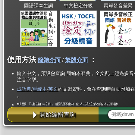
國語課本生詞
中文檢定分級
兩岸發音差異
使用方法
：
簡體介面
/
繁體介面
輸入中文，預設會查詢 簡編本辭典，全文配上經過多音
注音字型。
成語典
/
重編本
/
英文
的文獻資料，會在查詢時自動附加在
。
點擊「查詢造詞」瞬間列出含有該字的所有詞彙。
開始編輯查詢
點「部首」瞬間列出所有「同部首字」。也支援查詢「
辭典解釋的全文都經過自動斷詞，點擊便可瞬間「連續
用手動重複輸入。