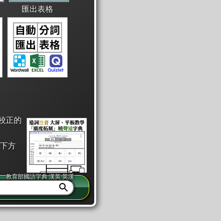
匯出表格
校正的
下方
教育部國語字典·漢英·英漢
同注音」或「同筆畫」。
查詢」此字詞的解釋，不