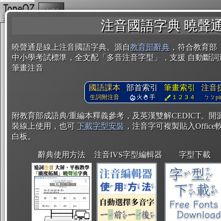
複製
注音國語字典 曉聲
曉聲通是線上注音國語字典。源自
教育部辭典
，符合教育部
中小學考試標準，全文配「多音注音字型」，支援 自動斷詞
筆畫注音
國語課本
部首索引
筆畫索引
注音
生詞附注音
火
手
１２３４
ㄅㄆpin
附教育部成語典/重編本釋義參考，及英漢雙解CEDICT。
裝線上使用，也可
下載字型安裝
，注音字可複製貼入Office軟
白板。
辭典使用方法
注音IVS字型編輯器
字型下載