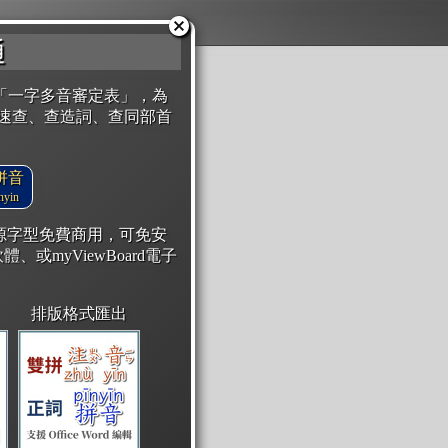
通
「一字多音審定表」，為
速查、查造詞、查同部首
拼音
yin
開源字型免費商用，可免安
體、或myViewBoard電子
排版格式匯出