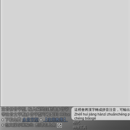
字型下載
排版格式匯出
國語課本生詞
中文檢定分級
兩岸發音差異
匯出表格
注音拼音字型, 輸入瞬間自動選多音字
這裡會將漢字轉成拼音注音，可輸出成
帶注音文字配多音字型可複製到 Office
Zhèlǐ huì jiāng hànzì zhuǎnchéng p
chéng biǎogé
● 下載免費
多音字型
●
【使用教學】
格式
● 也支援存圖輸出: 點選右上角
轉換工具