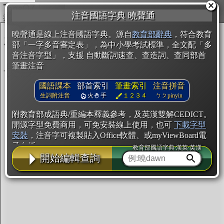
複製
注音國語字典 曉聲通
開始編輯
曉聲通是線上注音國語字典。源自
教育部辭典
，符合教育
部「一字多音審定表」，為中小學考試標準，全文配「多
音注音字型」，支援 自動斷詞速查、查造詞、查同部首
筆畫注音
國語課本
部首索引
筆畫索引
注音拼音
生詞附注音
火
手
１２３４
ㄅㄆpinyin
附教育部成語典/重編本釋義參考，及英漢雙解CEDICT。
開源字型免費商用，可免安裝線上使用，也可
下載字型
安裝
，注音字可複製貼入Office軟體、或myViewBoard電
子白板。
教育部國語字典·漢英·英漢
開始編輯查詢
辭典使用方法
注音IVS字型編輯器