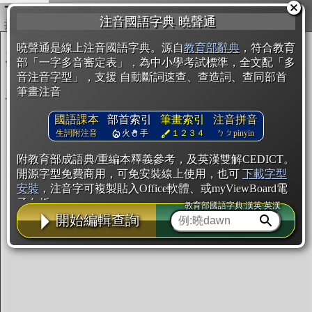
複製
注音國語字典 曉聲通
開始編輯
曉聲通是線上注音國語字典。源自
教育部辭典
，符合教育
部「一字多音審定表」，為中小學考試標準，全文配「多
音注音字型」，支援 自動斷詞速查、查造詞、查同部首
筆畫注音
國語課本
部首索引
筆畫索引
注音拼音
生詞附注音
火
手
１２３４
ㄅㄆpinyin
附教育部成語典/重編本釋義參考，及英漢雙解CEDICT。
開源字型免費商用，可免安裝線上使用，也可
下載字型
安裝
，注音字可複製貼入Office軟體、或myViewBoard電
子白板。
教育部國語字典·漢英·英漢
開始編輯查詢
辭典使用方法
注音IVS字型編輯器