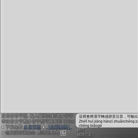
字型下載
排版格式匯出
國語課本生詞
中文檢定分級
兩岸發音差異
匯出表格
注音拼音字型, 輸入瞬間自動選多音字
這裡會將漢字轉成拼音注音，可輸出成
帶注音文字配多音字型可複製到 Office
Zhèlǐ huì jiāng hànzì zhuǎnchéng p
chéng biǎogé
● 下載免費
多音字型
●
【使用教學】
格式
● 也支援存圖輸出: 點選右上角
轉換工具