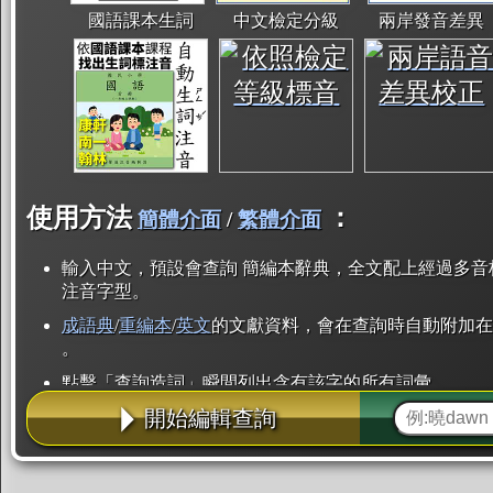
國語課本生詞
中文檢定分級
兩岸發音差異
使用方法
：
簡體介面
/
繁體介面
輸入中文，預設會查詢 簡編本辭典，全文配上經過多音
注音字型。
成語典
/
重編本
/
英文
的文獻資料，會在查詢時自動附加在
。
點擊「查詢造詞」瞬間列出含有該字的所有詞彙。
開始編輯查詢
點「部首」瞬間列出所有「同部首字」。也支援查詢「
辭典解釋的全文都經過自動斷詞，點擊便可瞬間「連續
用手動重複輸入。