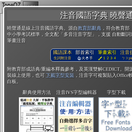
複製
注音國語字典 曉聲
曉聲通是線上注音國語字典。源自
教育部辭典
，符合教育部
中小學考試標準，全文配「多音注音字型」，支援 自動斷詞
筆畫注音
國語課本
部首索引
筆畫索引
注音
生詞附注音
火
手
１２３４
ㄅㄆpin
附教育部成語典/重編本釋義參考，及英漢雙解CEDICT。
裝線上使用，也可
下載字型安裝
，注音字可複製貼入Office軟
白板。
辭典使用方法
注音IVS字型編輯器
字型下載