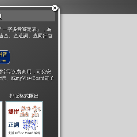
通
「一字多音審定表」，為
速查、查造詞、查同部首
拼音
yin
開源字型免費商用，可免安
體、或myViewBoard電子
排版格式匯出