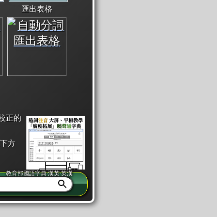
匯出表格
校正的
下方
教育部國語字典·漢英·英漢
同注音」或「同筆畫」。
查詢」此字詞的解釋，不