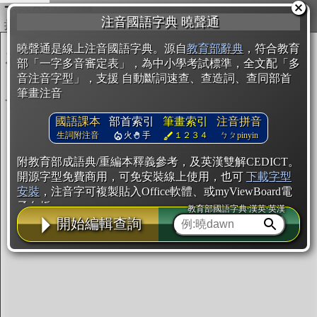
複製
注音國語字典 曉聲通
開始編輯
曉聲通是線上注音國語字典。源自
教育部辭典
，符合教育
部「一字多音審定表」，為中小學考試標準，全文配「多
音注音字型」，支援 自動斷詞速查、查造詞、查同部首
筆畫注音
國語課本
部首索引
筆畫索引
注音拼音
生詞附注音
火
手
１２３４
ㄅㄆpinyin
附教育部成語典/重編本釋義參考，及英漢雙解CEDICT。
開源字型免費商用，可免安裝線上使用，也可
下載字型
安裝
，注音字可複製貼入Office軟體、或myViewBoard電
子白板。
教育部國語字典·漢英·英漢
開始編輯查詢
辭典使用方法
注音IVS字型編輯器