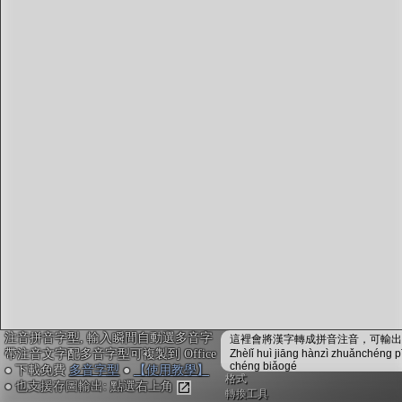
字型下載
排版格式匯出
國語課本生詞
中文檢定分級
兩岸發音差異
匯出表格
注音拼音字型, 輸入瞬間自動選多音字
這裡會將漢字轉成拼音注音，可輸出成
帶注音文字配多音字型可複製到 Office
Zhèlǐ huì jiāng hànzì zhuǎnchéng p
chéng biǎogé
● 下載免費
多音字型
●
【使用教學】
格式
● 也支援存圖輸出: 點選右上角
轉換工具