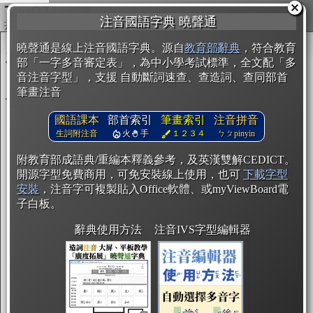
複製
注音國語字典 曉聲通
曉聲通是線上注音國語字典。源自
教育部辭典
，符合教育
部「一字多音審定表」，為中小學考試標準，全文配「多
音注音字型」，支援 自動斷詞速查、查造詞、查同部首
筆畫注音
國語課本
部首索引
筆畫索引
注音拼音
生詞附注音
火
手
１２３４
ㄅㄆpinyin
附教育部成語典/重編本釋義參考，及英漢雙解CEDICT。
開源字型免費商用，可免安裝線上使用，也可
下載字型
安裝
，注音字可複製貼入Office軟體、或myViewBoard電
子白板。
辭典使用方法
注音IVS字型編輯器