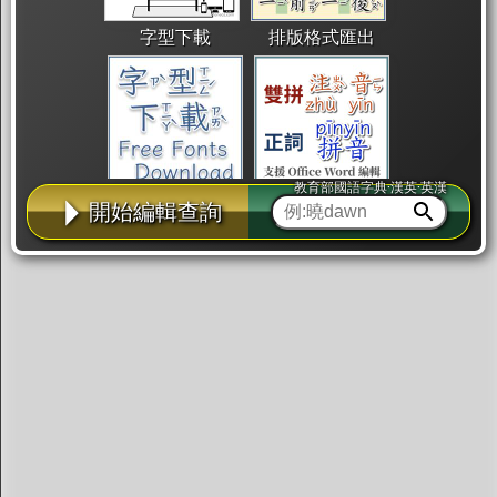
字型下載
排版格式匯出
教育部國語字典·漢英·英漢
國語課本生詞
中文檢定分級
兩岸發音差異
開始編輯查詢
匯出表格