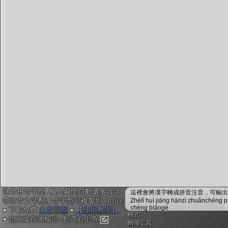
注音編輯器
：
鍵入或貼上中文。輸入瞬間會自動配上注音拼音，並
校正多音字，不用安裝免設定
複製文字時，會自動內嵌注音拼音資訊，可貼入電子
白板myViewBoard搭配內建的「注音楷體」，或貼入
Office搭配
免費多音字型
來顯示正確的拼音注音
不安裝字型也可用! Google Doc或Canva不支援字型也
沒關係, 點右上「圖輸出」做出透明背景注音圖，敲
右鍵複製，再貼入其他軟體或手機App即可
「ToneOZ澳聲通」
關於澳聲通/字典資料來源
簡體字版
注音拼音字型, 輸入瞬間自動選多音字
鼓勵或建言：作者聯絡方式
這裡會將漢字轉成拼音注音，可輸出成
帶注音文字配多音字型可複製到 Office
Zhèlǐ huì jiāng hànzì zhuǎnchéng p
jeffreyx@gmail.com
chéng biǎogé
● 下載免費
多音字型
●
【使用教學】
FB臉書討論區：
聲通曉百科
格式
● 也支援存圖輸出: 點選右上角
WeChat：chihlinhsuan
轉換工具