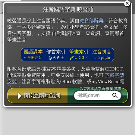
複製
注音國語字典 曉聲通
開始編輯
曉聲通是線上注音國語字典。源自
教育部辭典
，符合教育
部「一字多音審定表」，為中小學考試標準，全文配「多
音注音字型」，支援 自動斷詞速查、查造詞、查同部首
筆畫注音
國語課本
部首索引
筆畫索引
注音拼音
生詞附注音
火
手
１２３４
ㄅㄆpinyin
附教育部成語典/重編本釋義參考，及英漢雙解CEDICT。
開源字型免費商用，可免安裝線上使用，也可
下載字型
安裝
，注音字可複製貼入Office軟體、或myViewBoard電
子白板。
教育部國語字典·漢英·英漢
開始編輯查詢
辭典使用方法
注音IVS字型編輯器