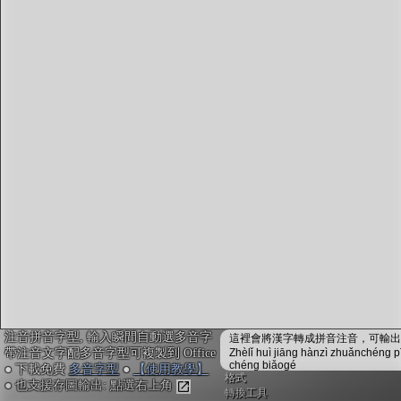
字型下載
排版格式匯出
國語課本生詞
中文檢定分級
兩岸發音差異
匯出表格
注音拼音字型, 輸入瞬間自動選多音字
這裡會將漢字轉成拼音注音，可輸出成
帶注音文字配多音字型可複製到 Office
Zhèlǐ huì jiāng hànzì zhuǎnchéng p
chéng biǎogé
● 下載免費
多音字型
●
【使用教學】
格式
● 也支援存圖輸出: 點選右上角
轉換工具