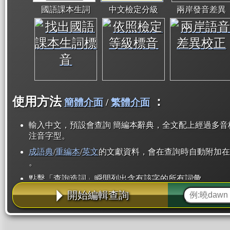
國語課本生詞
中文檢定分級
兩岸發音差異
使用方法
：
簡體介面
/
繁體介面
輸入中文，預設會查詢 簡編本辭典，全文配上經過多音
注音字型。
成語典
/
重編本
/
英文
的文獻資料，會在查詢時自動附加在
。
點擊「查詢造詞」瞬間列出含有該字的所有詞彙。
開始編輯查詢
點「部首」瞬間列出所有「同部首字」。也支援查詢「
辭典解釋的全文都經過自動斷詞，點擊便可瞬間「連續
用手動重複輸入。