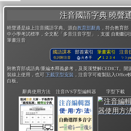
注音國語字典 曉聲
曉聲通是線上注音國語字典。源自
教育部辭典
，符合教育部
中小學考試標準，全文配「多音注音字型」，支援 自動斷詞
筆畫注音
國語課本
部首索引
筆畫索引
注音
生詞附注音
火
手
１２３４
ㄅㄆpin
附教育部成語典/重編本釋義參考，及英漢雙解CEDICT。
裝線上使用，也可
下載字型安裝
，注音字可複製貼入Office軟
白板。
辭典使用方法
注音IVS字型編輯器
字型下載