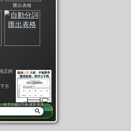
匯出表格
校正的
下方
教育部國語字典·漢英·英漢
同注音」或「同筆畫」。
查詢」此字詞的解釋，不