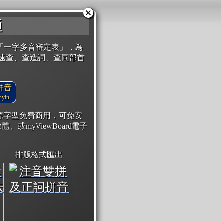
通
「一字多音審定表」，為
速查、查造詞、查同部首
拼音
yin
開源字型免費商用，可免安
體、或myViewBoard電子
排版格式匯出