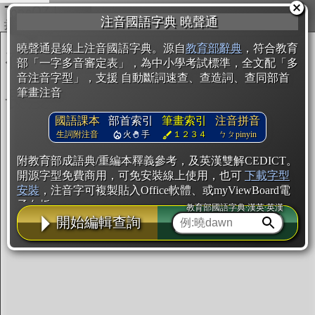
複製
注音國語字典 曉聲通
開始編輯
曉聲通是線上注音國語字典。源自
教育部辭典
，符合教育
部「一字多音審定表」，為中小學考試標準，全文配「多
音注音字型」，支援 自動斷詞速查、查造詞、查同部首
筆畫注音
國語課本
部首索引
筆畫索引
注音拼音
生詞附注音
火
手
１２３４
ㄅㄆpinyin
附教育部成語典/重編本釋義參考，及英漢雙解CEDICT。
開源字型免費商用，可免安裝線上使用，也可
下載字型
安裝
，注音字可複製貼入Office軟體、或myViewBoard電
子白板。
教育部國語字典·漢英·英漢
開始編輯查詢
辭典使用方法
注音IVS字型編輯器