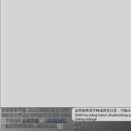
字型下載
排版格式匯出
國語課本生詞
中文檢定分級
兩岸發音差異
匯出表格
注音拼音字型, 輸入瞬間自動選多音字
這裡會將漢字轉成拼音注音，可輸出成
帶注音文字配多音字型可複製到 Office
Zhèlǐ huì jiāng hànzì zhuǎnchéng p
chéng biǎogé
● 下載免費
多音字型
●
【使用教學】
格式
● 也支援存圖輸出: 點選右上角
轉換工具