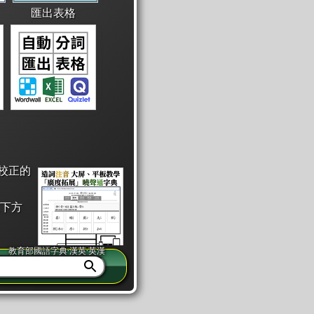
匯出表格
校正的
下方
教育部國語字典·漢英·英漢
同注音」或「同筆畫」。
查詢」此字詞的解釋，不