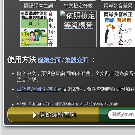
國語課本生詞
中文檢定分級
兩岸發音差異
使用方法
：
簡體介面
/
繁體介面
輸入中文，預設會查詢 簡編本辭典，全文配上經過多音
注音字型。
成語典
/
重編本
/
英文
的文獻資料，會在查詢時自動附加在
。
點擊「查詢造詞」瞬間列出含有該字的所有詞彙。
開始編輯查詢
點「部首」瞬間列出所有「同部首字」。也支援查詢「
辭典解釋的全文都經過自動斷詞，點擊便可瞬間「連續
用手動重複輸入。