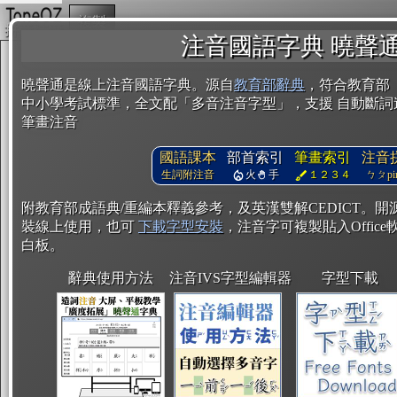
複製
注音國語字典 曉聲
曉聲通是線上注音國語字典。源自
教育部辭典
，符合教育部
中小學考試標準，全文配「多音注音字型」，支援 自動斷詞
筆畫注音
國語課本
部首索引
筆畫索引
注音
生詞附注音
火
手
１２３４
ㄅㄆpin
附教育部成語典/重編本釋義參考，及英漢雙解CEDICT。
裝線上使用，也可
下載字型安裝
，注音字可複製貼入Office軟
白板。
辭典使用方法
注音IVS字型編輯器
字型下載