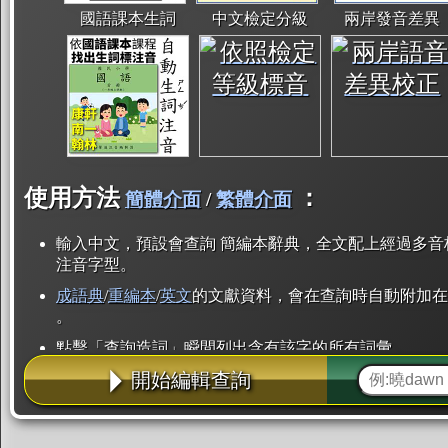
國語課本生詞
中文檢定分級
兩岸發音差異
使用方法
：
簡體介面
/
繁體介面
輸入中文，預設會查詢 簡編本辭典，全文配上經過多音
注音字型。
成語典
/
重編本
/
英文
的文獻資料，會在查詢時自動附加在
。
點擊「查詢造詞」瞬間列出含有該字的所有詞彙。
開始編輯查詢
點「部首」瞬間列出所有「同部首字」。也支援查詢「
辭典解釋的全文都經過自動斷詞，點擊便可瞬間「連續
用手動重複輸入。