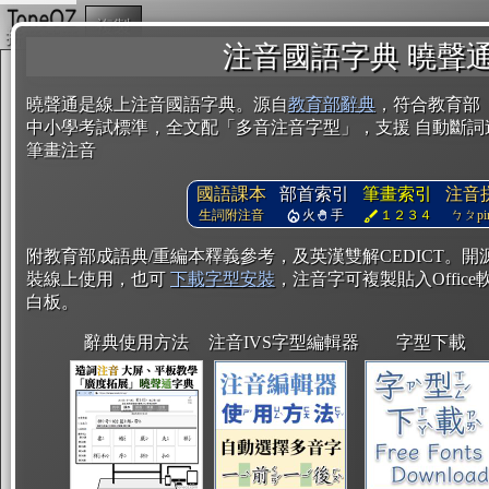
複製
注音國語字典 曉聲
曉聲通是線上注音國語字典。源自
教育部辭典
，符合教育部
中小學考試標準，全文配「多音注音字型」，支援 自動斷詞
筆畫注音
國語課本
部首索引
筆畫索引
注音
生詞附注音
火
手
１２３４
ㄅㄆpin
附教育部成語典/重編本釋義參考，及英漢雙解CEDICT。
裝線上使用，也可
下載字型安裝
，注音字可複製貼入Office軟
白板。
辭典使用方法
注音IVS字型編輯器
字型下載