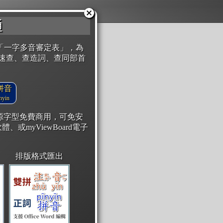
通
「一字多音審定表」，為
速查、查造詞、查同部首
拼音
yin
開源字型免費商用，可免安
體、或myViewBoard電子
排版格式匯出