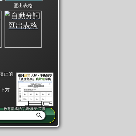
匯出表格
校正的
下方
教育部國語字典·漢英·英漢
同注音」或「同筆畫」。
查詢」此字詞的解釋，不