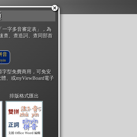
通
「一字多音審定表」，為
速查、查造詞、查同部首
拼音
yin
開源字型免費商用，可免安
體、或myViewBoard電子
排版格式匯出