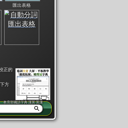
匯出表格
校正的
下方
教育部國語字典·漢英·英漢
同注音」或「同筆畫」。
查詢」此字詞的解釋，不