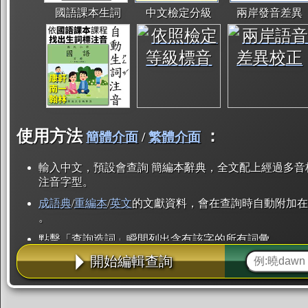
國語課本生詞
中文檢定分級
兩岸發音差異
使用方法
：
簡體介面
/
繁體介面
輸入中文，預設會查詢 簡編本辭典，全文配上經過多音
注音字型。
成語典
/
重編本
/
英文
的文獻資料，會在查詢時自動附加在
。
點擊「查詢造詞」瞬間列出含有該字的所有詞彙。
開始編輯查詢
點「部首」瞬間列出所有「同部首字」。也支援查詢「
辭典解釋的全文都經過自動斷詞，點擊便可瞬間「連續
用手動重複輸入。