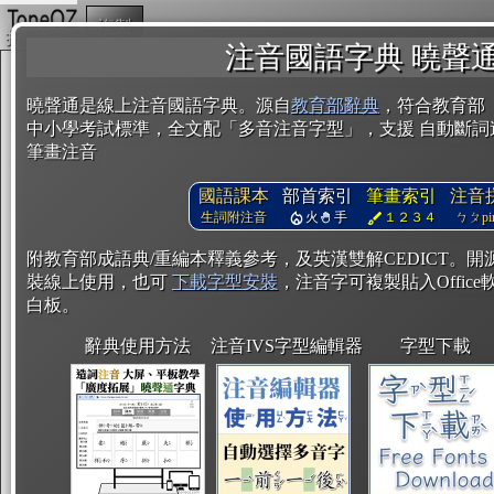
複製
注音國語字典 曉聲
曉聲通是線上注音國語字典。源自
教育部辭典
，符合教育部
中小學考試標準，全文配「多音注音字型」，支援 自動斷詞
筆畫注音
國語課本
部首索引
筆畫索引
注音
生詞附注音
火
手
１２３４
ㄅㄆpin
附教育部成語典/重編本釋義參考，及英漢雙解CEDICT。
裝線上使用，也可
下載字型安裝
，注音字可複製貼入Office軟
白板。
辭典使用方法
注音IVS字型編輯器
字型下載