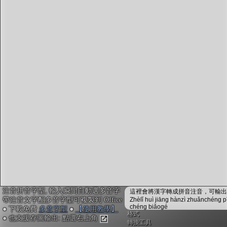
字型下載
排版格式匯出
國語課本生詞
中文檢定分級
兩岸發音差異
匯出表格
注音拼音字型, 輸入瞬間自動選多音字
這裡會將漢字轉成拼音注音，可輸出成
帶注音文字配多音字型可複製到 Office
Zhèlǐ huì jiāng hànzì zhuǎnchéng p
chéng biǎogé
● 下載免費
多音字型
●
【使用教學】
格式
● 也支援存圖輸出: 點選右上角
轉換工具