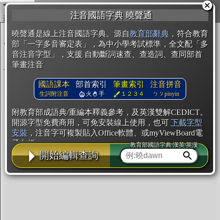
複製
注音國語字典 曉聲通
開始編輯
曉聲通是線上注音國語字典。源自
教育部辭典
，符合教育
部「一字多音審定表」，為中小學考試標準，全文配「多
音注音字型」，支援 自動斷詞速查、查造詞、查同部首
筆畫注音
國語課本
部首索引
筆畫索引
注音拼音
生詞附注音
火
手
１２３４
ㄅㄆpinyin
附教育部成語典/重編本釋義參考，及英漢雙解CEDICT。
開源字型免費商用，可免安裝線上使用，也可
下載字型
安裝
，注音字可複製貼入Office軟體、或myViewBoard電
子白板。
教育部國語字典·漢英·英漢
開始編輯查詢
辭典使用方法
注音IVS字型編輯器