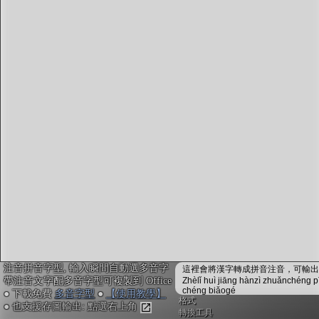
字型下載
排版格式匯出
國語課本生詞
中文檢定分級
兩岸發音差異
匯出表格
注音拼音字型, 輸入瞬間自動選多音字
這裡會將漢字轉成拼音注音，可輸出成
帶注音文字配多音字型可複製到 Office
Zhèlǐ huì jiāng hànzì zhuǎnchéng p
chéng biǎogé
● 下載免費
多音字型
●
【使用教學】
格式
● 也支援存圖輸出: 點選右上角
轉換工具