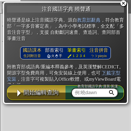
複製
注音國語字典 曉聲通
開始編輯
曉聲通是線上注音國語字典。源自
教育部辭典
，符合教育
部「一字多音審定表」，為中小學考試標準，全文配「多
音注音字型」，支援 自動斷詞速查、查造詞、查同部首
筆畫注音
國語課本
部首索引
筆畫索引
注音拼音
生詞附注音
火
手
１２３４
ㄅㄆpinyin
附教育部成語典/重編本釋義參考，及英漢雙解CEDICT。
開源字型免費商用，可免安裝線上使用，也可
下載字型
安裝
，注音字可複製貼入Office軟體、或myViewBoard電
子白板。
教育部國語字典·漢英·英漢
開始編輯查詢
辭典使用方法
注音IVS字型編輯器