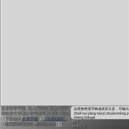
字型下載
排版格式匯出
國語課本生詞
中文檢定分級
兩岸發音差異
匯出表格
注音拼音字型, 輸入瞬間自動選多音字
這裡會將漢字轉成拼音注音，可輸出成
帶注音文字配多音字型可複製到 Office
Zhèlǐ huì jiāng hànzì zhuǎnchéng p
chéng biǎogé
● 下載免費
多音字型
●
【使用教學】
格式
● 也支援存圖輸出: 點選右上角
轉換工具