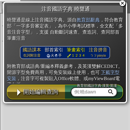
複製
注音國語字典 曉聲通
開始編輯
曉聲通是線上注音國語字典。源自
教育部辭典
，符合教育
部「一字多音審定表」，為中小學考試標準，全文配「多
音注音字型」，支援 自動斷詞速查、查造詞、查同部首
筆畫注音
國語課本
部首索引
筆畫索引
注音拼音
生詞附注音
火
手
１２３４
ㄅㄆpinyin
附教育部成語典/重編本釋義參考，及英漢雙解CEDICT。
開源字型免費商用，可免安裝線上使用，也可
下載字型
安裝
，注音字可複製貼入Office軟體、或myViewBoard電
子白板。
教育部國語字典·漢英·英漢
開始編輯查詢
辭典使用方法
注音IVS字型編輯器