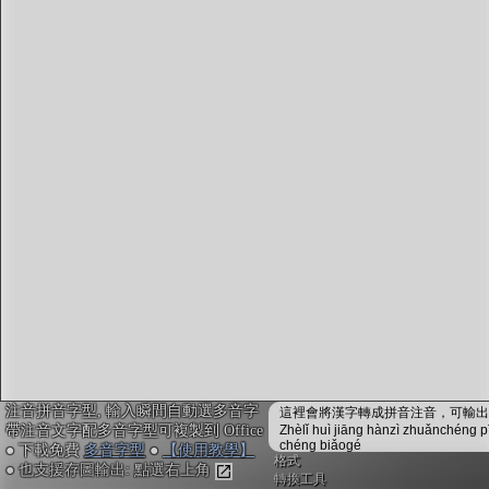
字型下載
排版格式匯出
國語課本生詞
中文檢定分級
兩岸發音差異
匯出表格
注音拼音字型, 輸入瞬間自動選多音字
這裡會將漢字轉成拼音注音，可輸出成
帶注音文字配多音字型可複製到 Office
Zhèlǐ huì jiāng hànzì zhuǎnchéng p
chéng biǎogé
● 下載免費
多音字型
●
【使用教學】
格式
● 也支援存圖輸出: 點選右上角
轉換工具