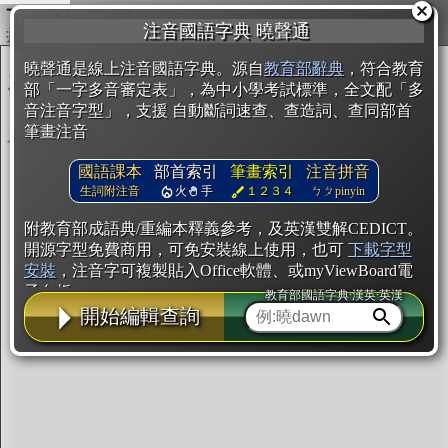
複製
注音國語字典 曉聲通
開始編輯
曉聲通是線上注音國語字典。源自
教育部辭典
，符合教育
部「一字多音審定表」，為中小學考試標準，全文配「多
音注音字型」，支援 自動斷詞速查、查造詞、查同部首
筆畫注音
國語課本
部首索引
筆畫索引
注音拼音
生詞附注音
火
手
１２３４
ㄅㄆpinyin
附教育部成語典/重編本釋義參考，及英漢雙解CEDICT。
開源字型免費商用，可免安裝線上使用，也可
下載字型
安裝
，注音字可複製貼入Office軟體、或myViewBoard電
子白板。
教育部國語字典·漢英·英漢
開始編輯查詢
辭典使用方法
注音IVS字型編輯器