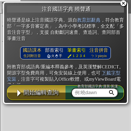
複製
注音國語字典 曉聲通
開始編輯
曉聲通是線上注音國語字典。源自
教育部辭典
，符合教育
部「一字多音審定表」，為中小學考試標準，全文配「多
音注音字型」，支援 自動斷詞速查、查造詞、查同部首
筆畫注音
國語課本
部首索引
筆畫索引
注音拼音
生詞附注音
火
手
１２３４
ㄅㄆpinyin
附教育部成語典/重編本釋義參考，及英漢雙解CEDICT。
開源字型免費商用，可免安裝線上使用，也可
下載字型
安裝
，注音字可複製貼入Office軟體、或myViewBoard電
子白板。
教育部國語字典·漢英·英漢
開始編輯查詢
辭典使用方法
注音IVS字型編輯器