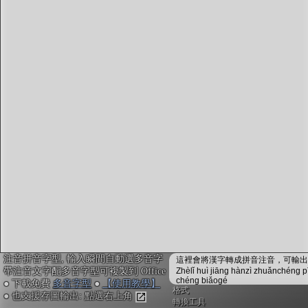
字型下載
排版格式匯出
國語課本生詞
中文檢定分級
兩岸發音差異
匯出表格
注音拼音字型, 輸入瞬間自動選多音字
這裡會將漢字轉成拼音注音，可輸出成
帶注音文字配多音字型可複製到 Office
Zhèlǐ huì jiāng hànzì zhuǎnchéng p
chéng biǎogé
● 下載免費
多音字型
●
【使用教學】
格式
● 也支援存圖輸出: 點選右上角
轉換工具