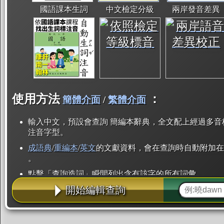
國語課本生詞
中文檢定分級
兩岸發音差異
使用方法
：
簡體介面
/
繁體介面
輸入中文，預設會查詢 簡編本辭典，全文配上經過多音
注音字型。
成語典
/
重編本
/
英文
的文獻資料，會在查詢時自動附加在
。
點擊「查詢造詞」瞬間列出含有該字的所有詞彙。
開始編輯查詢
點「部首」瞬間列出所有「同部首字」。也支援查詢「
辭典解釋的全文都經過自動斷詞，點擊便可瞬間「連續
用手動重複輸入。