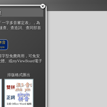
通
「一字多音審定表」，為
速查、查造詞、查同部首
拼音
yin
開源字型免費商用，可免安
體、或myViewBoard電子
排版格式匯出