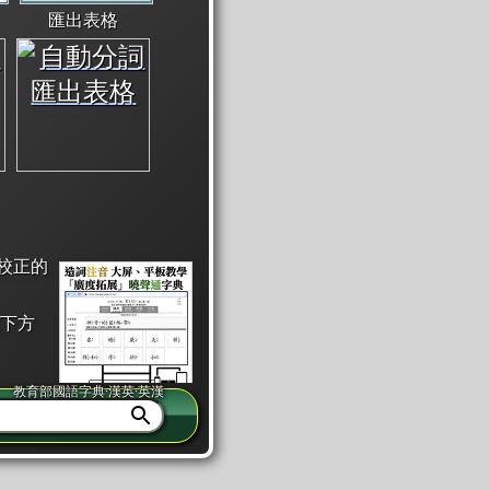
匯出表格
校正的
下方
教育部國語字典·漢英·英漢
同注音」或「同筆畫」。
查詢」此字詞的解釋，不