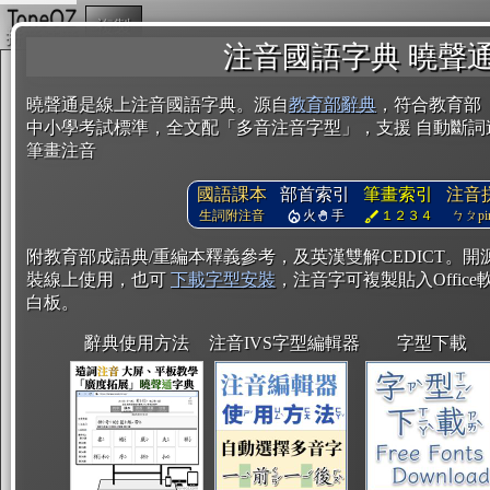
複製
注音國語字典 曉聲
曉聲通是線上注音國語字典。源自
教育部辭典
，符合教育部
中小學考試標準，全文配「多音注音字型」，支援 自動斷詞
筆畫注音
國語課本
部首索引
筆畫索引
注音
生詞附注音
火
手
１２３４
ㄅㄆpin
附教育部成語典/重編本釋義參考，及英漢雙解CEDICT。
裝線上使用，也可
下載字型安裝
，注音字可複製貼入Office軟
白板。
辭典使用方法
注音IVS字型編輯器
字型下載