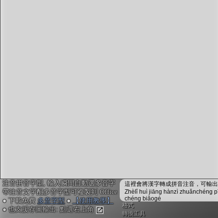
字型下載
排版格式匯出
國語課本生詞
中文檢定分級
兩岸發音差異
匯出表格
注音拼音字型, 輸入瞬間自動選多音字
這裡會將漢字轉成拼音注音，可輸出成
帶注音文字配多音字型可複製到 Office
Zhèlǐ huì jiāng hànzì zhuǎnchéng p
chéng biǎogé
● 下載免費
多音字型
●
【使用教學】
格式
● 也支援存圖輸出: 點選右上角
轉換工具