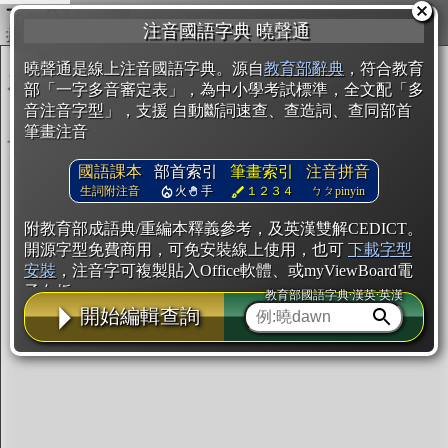
複製
注音國語字典 曉聲通
開始編輯
曉聲通是線上注音國語字典。源自
教育部辭典
，符合教育
部「一字多音審定表」，為中小學考試標準，全文配「多
音注音字型」，支援 自動斷詞速查、查造詞、查同部首
筆畫注音
國語課本
部首索引
筆畫索引
注音拼音
生詞附注音
火
手
１２３４
ㄅㄆpinyin
附教育部成語典/重編本釋義參考，及英漢雙解CEDICT。
開源字型免費商用，可免安裝線上使用，也可
下載字型
安裝
，注音字可複製貼入Office軟體、或myViewBoard電
子白板。
教育部國語字典·漢英·英漢
開始編輯查詢
辭典使用方法
注音IVS字型編輯器