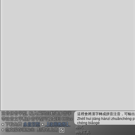
字型下載
排版格式匯出
國語課本生詞
中文檢定分級
兩岸發音差異
匯出表格
注音拼音字型, 輸入瞬間自動選多音字
這裡會將漢字轉成拼音注音，可輸出成
帶注音文字配多音字型可複製到 Office
Zhèlǐ huì jiāng hànzì zhuǎnchéng p
chéng biǎogé
● 下載免費
多音字型
●
【使用教學】
格式
● 也支援存圖輸出: 點選右上角
轉換工具