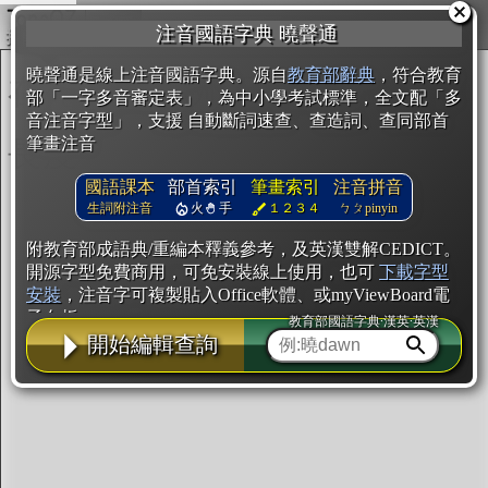
複製
注音國語字典 曉聲通
開始編輯
曉聲通是線上注音國語字典。源自
教育部辭典
，符合教育
部「一字多音審定表」，為中小學考試標準，全文配「多
音注音字型」，支援 自動斷詞速查、查造詞、查同部首
筆畫注音
國語課本
部首索引
筆畫索引
注音拼音
生詞附注音
火
手
１２３４
ㄅㄆpinyin
附教育部成語典/重編本釋義參考，及英漢雙解CEDICT。
開源字型免費商用，可免安裝線上使用，也可
下載字型
安裝
，注音字可複製貼入Office軟體、或myViewBoard電
子白板。
教育部國語字典·漢英·英漢
開始編輯查詢
辭典使用方法
注音IVS字型編輯器