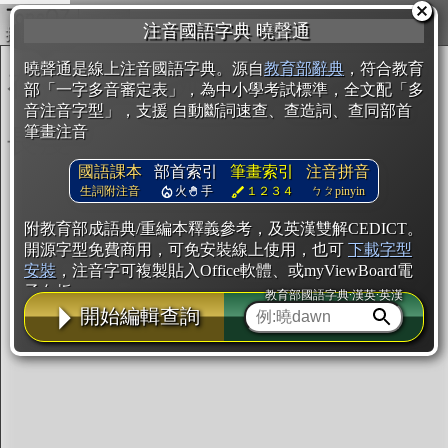
複製
注音國語字典 曉聲通
開始編輯
曉聲通是線上注音國語字典。源自
教育部辭典
，符合教育
部「一字多音審定表」，為中小學考試標準，全文配「多
音注音字型」，支援 自動斷詞速查、查造詞、查同部首
筆畫注音
國語課本
部首索引
筆畫索引
注音拼音
生詞附注音
火
手
１２３４
ㄅㄆpinyin
附教育部成語典/重編本釋義參考，及英漢雙解CEDICT。
開源字型免費商用，可免安裝線上使用，也可
下載字型
安裝
，注音字可複製貼入Office軟體、或myViewBoard電
子白板。
教育部國語字典·漢英·英漢
開始編輯查詢
辭典使用方法
注音IVS字型編輯器