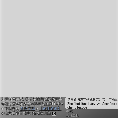
字型下載
排版格式匯出
國語課本生詞
中文檢定分級
兩岸發音差異
匯出表格
注音拼音字型, 輸入瞬間自動選多音字
這裡會將漢字轉成拼音注音，可輸出成
帶注音文字配多音字型可複製到 Office
Zhèlǐ huì jiāng hànzì zhuǎnchéng p
chéng biǎogé
● 下載免費
多音字型
●
【使用教學】
格式
● 也支援存圖輸出: 點選右上角
轉換工具