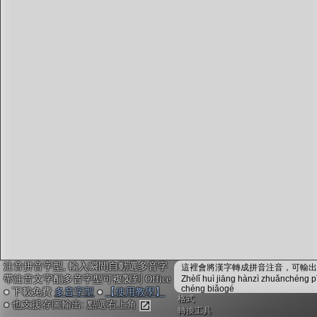
字型下載
排版格式匯出
國語課本生詞
中文檢定分級
兩岸發音差異
匯出表格
注音拼音字型, 輸入瞬間自動選多音字
這裡會將漢字轉成拼音注音，可輸出成
帶注音文字配多音字型可複製到 Office
Zhèlǐ huì jiāng hànzì zhuǎnchéng p
chéng biǎogé
● 下載免費
多音字型
●
【使用教學】
格式
● 也支援存圖輸出: 點選右上角
轉換工具