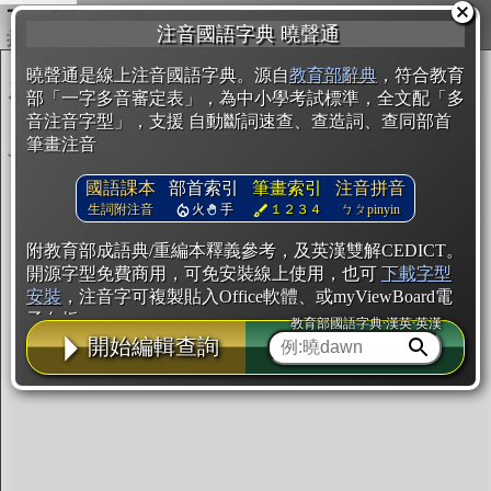
複製
注音國語字典 曉聲通
開始編輯
曉聲通是線上注音國語字典。源自
教育部辭典
，符合教育
部「一字多音審定表」，為中小學考試標準，全文配「多
音注音字型」，支援 自動斷詞速查、查造詞、查同部首
筆畫注音
國語課本
部首索引
筆畫索引
注音拼音
生詞附注音
火
手
１２３４
ㄅㄆpinyin
附教育部成語典/重編本釋義參考，及英漢雙解CEDICT。
開源字型免費商用，可免安裝線上使用，也可
下載字型
安裝
，注音字可複製貼入Office軟體、或myViewBoard電
子白板。
教育部國語字典·漢英·英漢
開始編輯查詢
辭典使用方法
注音IVS字型編輯器