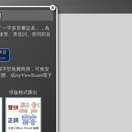
通
「一字多音審定表」，為
速查、查造詞、查同部首
拼音
yin
開源字型免費商用，可免安
體、或myViewBoard電子
排版格式匯出