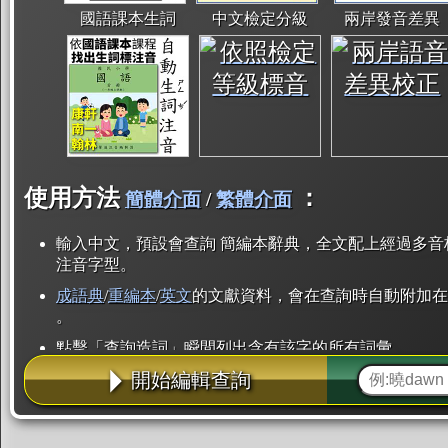
國語課本生詞
中文檢定分級
兩岸發音差異
使用方法
：
簡體介面
/
繁體介面
輸入中文，預設會查詢 簡編本辭典，全文配上經過多音
注音字型。
成語典
/
重編本
/
英文
的文獻資料，會在查詢時自動附加在
。
點擊「查詢造詞」瞬間列出含有該字的所有詞彙。
開始編輯查詢
點「部首」瞬間列出所有「同部首字」。也支援查詢「
辭典解釋的全文都經過自動斷詞，點擊便可瞬間「連續
用手動重複輸入。