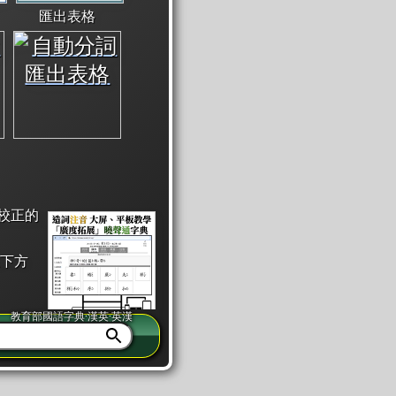
匯出表格
校正的
下方
教育部國語字典·漢英·英漢
同注音」或「同筆畫」。
查詢」此字詞的解釋，不