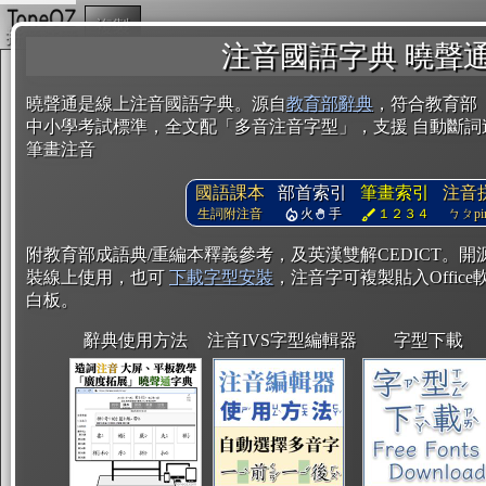
複製
注音國語字典 曉聲
曉聲通是線上注音國語字典。源自
教育部辭典
，符合教育部
中小學考試標準，全文配「多音注音字型」，支援 自動斷詞
筆畫注音
國語課本
部首索引
筆畫索引
注音
生詞附注音
火
手
１２３４
ㄅㄆpin
附教育部成語典/重編本釋義參考，及英漢雙解CEDICT。
裝線上使用，也可
下載字型安裝
，注音字可複製貼入Office軟
白板。
辭典使用方法
注音IVS字型編輯器
字型下載