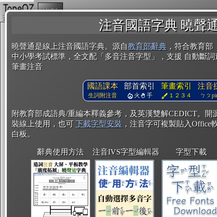
複製
注音國語字典 曉聲
曉聲通是線上注音國語字典。源自
教育部辭典
，符合教育部
中小學考試標準，全文配「多音注音字型」，支援 自動斷詞
筆畫注音
國語課本
部首索引
筆畫索引
注音
生詞附注音
火
手
１２３４
ㄅㄆpin
附教育部成語典/重編本釋義參考，及英漢雙解CEDICT。
裝線上使用，也可
下載字型安裝
，注音字可複製貼入Office軟
白板。
辭典使用方法
注音IVS字型編輯器
字型下載