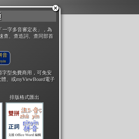
通
「一字多音審定表」，為
速查、查造詞、查同部首
拼音
yin
開源字型免費商用，可免安
體、或myViewBoard電子
排版格式匯出