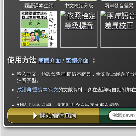
國語課本生詞
中文檢定分級
兩岸發音差異
使用方法
：
簡體介面
/
繁體介面
輸入中文，預設會查詢 簡編本辭典，全文配上經過多音
注音字型。
成語典
/
重編本
/
英文
的文獻資料，會在查詢時自動附加在
。
點擊「查詢造詞」瞬間列出含有該字的所有詞彙。
開始編輯查詢
點「部首」瞬間列出所有「同部首字」。也支援查詢「
辭典解釋的全文都經過自動斷詞，點擊便可瞬間「連續
用手動重複輸入。