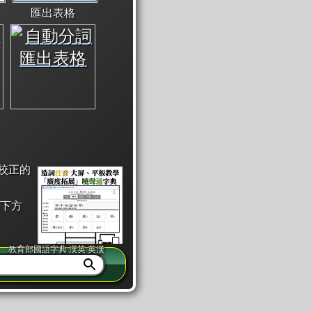
匯出表格
校正的
下方
教育部國語字典·漢英·英漢
同注音」或「同筆畫」。
查詢」此字詞的解釋，不