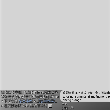
字型下載
排版格式匯出
國語課本生詞
中文檢定分級
兩岸發音差異
匯出表格
注音拼音字型, 輸入瞬間自動選多音字
這裡會將漢字轉成拼音注音，可輸出成
帶注音文字配多音字型可複製到 Office
Zhèlǐ huì jiāng hànzì zhuǎnchéng p
chéng biǎogé
● 下載免費
多音字型
●
【使用教學】
格式
● 也支援存圖輸出: 點選右上角
轉換工具