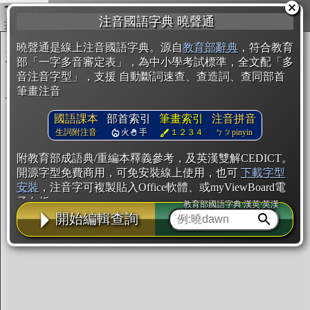
複製
注音國語字典 曉聲通
開始編輯
曉聲通是線上注音國語字典。源自
教育部辭典
，符合教育
部「一字多音審定表」，為中小學考試標準，全文配「多
音注音字型」，支援 自動斷詞速查、查造詞、查同部首
筆畫注音
國語課本
部首索引
筆畫索引
注音拼音
生詞附注音
火
手
１２３４
ㄅㄆpinyin
附教育部成語典/重編本釋義參考，及英漢雙解CEDICT。
開源字型免費商用，可免安裝線上使用，也可
下載字型
安裝
，注音字可複製貼入Office軟體、或myViewBoard電
子白板。
教育部國語字典·漢英·英漢
開始編輯查詢
辭典使用方法
注音IVS字型編輯器