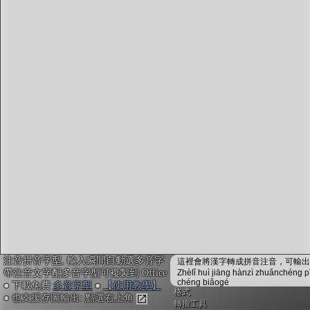
字型下載
排版格式匯出
國語課本生詞
中文檢定分級
兩岸發音差異
匯出表格
注音拼音字型, 輸入瞬間自動選多音字
這裡會將漢字轉成拼音注音，可輸出成
帶注音文字配多音字型可複製到 Office
Zhèlǐ huì jiāng hànzì zhuǎnchéng p
chéng biǎogé
● 下載免費
多音字型
●
【使用教學】
格式
● 也支援存圖輸出: 點選右上角
轉換工具