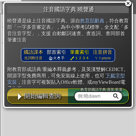
複製
注音國語字典 曉聲通
開始編輯
曉聲通是線上注音國語字典。源自
教育部辭典
，符合教育
部「一字多音審定表」，為中小學考試標準，全文配「多
音注音字型」，支援 自動斷詞速查、查造詞、查同部首
筆畫注音
國語課本
部首索引
筆畫索引
注音拼音
生詞附注音
火
手
１２３４
ㄅㄆpinyin
附教育部成語典/重編本釋義參考，及英漢雙解CEDICT。
開源字型免費商用，可免安裝線上使用，也可
下載字型
安裝
，注音字可複製貼入Office軟體、或myViewBoard電
子白板。
教育部國語字典·漢英·英漢
開始編輯查詢
辭典使用方法
注音IVS字型編輯器