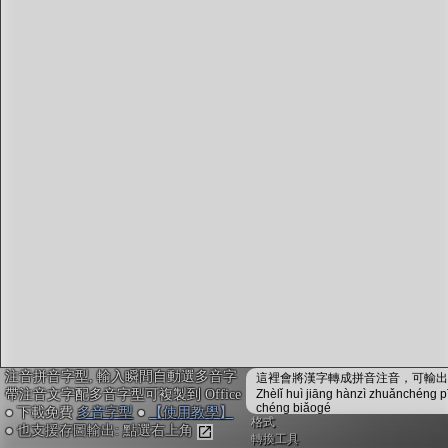
字型下載
排版格式匯出
國語課本生詞
中文檢定分級
兩岸發音差異
匯出表格
注音拼音字型, 輸入瞬間自動選多音字
這裡會將漢字轉成拼音注音，可輸出成
帶注音文字配多音字型可複製到 Office
Zhèlǐ huì jiāng hànzì zhuǎnchéng p
chéng biǎogé
● 下載免費
多音字型
●
【使用教學】
格式
● 也支援存圖輸出: 點選右上角
轉換工具