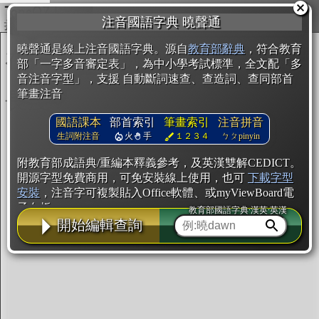
複製
注音國語字典 曉聲通
開始編輯
曉聲通是線上注音國語字典。源自
教育部辭典
，符合教育
部「一字多音審定表」，為中小學考試標準，全文配「多
音注音字型」，支援 自動斷詞速查、查造詞、查同部首
筆畫注音
國語課本
部首索引
筆畫索引
注音拼音
生詞附注音
火
手
１２３４
ㄅㄆpinyin
附教育部成語典/重編本釋義參考，及英漢雙解CEDICT。
開源字型免費商用，可免安裝線上使用，也可
下載字型
安裝
，注音字可複製貼入Office軟體、或myViewBoard電
子白板。
教育部國語字典·漢英·英漢
開始編輯查詢
辭典使用方法
注音IVS字型編輯器