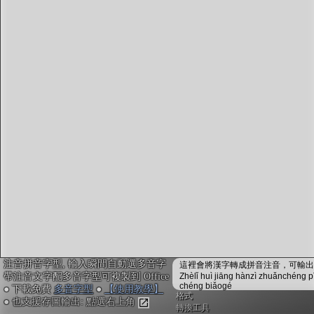
字型下載
排版格式匯出
國語課本生詞
中文檢定分級
兩岸發音差異
匯出表格
注音拼音字型, 輸入瞬間自動選多音字
這裡會將漢字轉成拼音注音，可輸出成
帶注音文字配多音字型可複製到 Office
Zhèlǐ huì jiāng hànzì zhuǎnchéng p
chéng biǎogé
● 下載免費
多音字型
●
【使用教學】
格式
● 也支援存圖輸出: 點選右上角
轉換工具