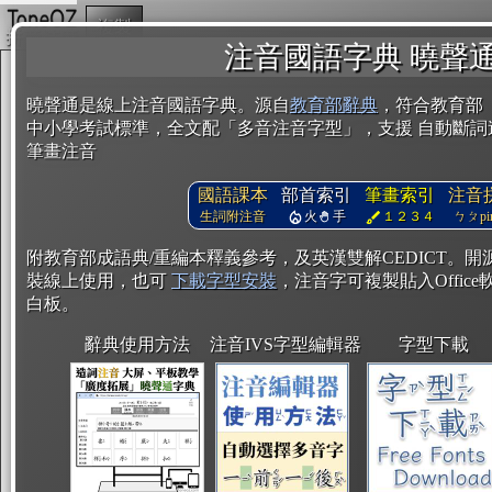
複製
注音國語字典 曉聲
曉聲通是線上注音國語字典。源自
教育部辭典
，符合教育部
中小學考試標準，全文配「多音注音字型」，支援 自動斷詞
筆畫注音
國語課本
部首索引
筆畫索引
注音
生詞附注音
火
手
１２３４
ㄅㄆpin
附教育部成語典/重編本釋義參考，及英漢雙解CEDICT。
裝線上使用，也可
下載字型安裝
，注音字可複製貼入Office軟
白板。
辭典使用方法
注音IVS字型編輯器
字型下載