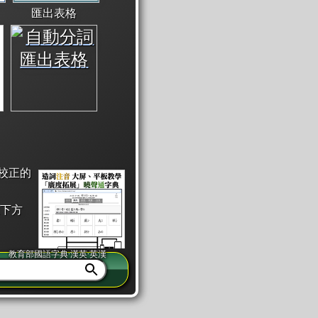
匯出表格
校正的
下方
教育部國語字典·漢英·英漢
同注音」或「同筆畫」。
查詢」此字詞的解釋，不