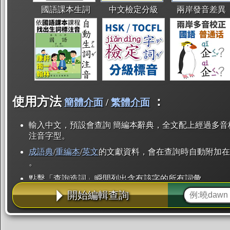
國語課本生詞
中文檢定分級
兩岸發音差異
使用方法
：
簡體介面
/
繁體介面
輸入中文，預設會查詢 簡編本辭典，全文配上經過多音
注音字型。
成語典
/
重編本
/
英文
的文獻資料，會在查詢時自動附加在
。
點擊「查詢造詞」瞬間列出含有該字的所有詞彙。
開始編輯查詢
點「部首」瞬間列出所有「同部首字」。也支援查詢「
辭典解釋的全文都經過自動斷詞，點擊便可瞬間「連續
用手動重複輸入。