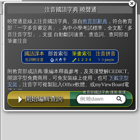
複製
注音國語字典 曉聲通
開始編輯
曉聲通是線上注音國語字典。源自
教育部辭典
，符合教育
部「一字多音審定表」，為中小學考試標準，全文配「多
音注音字型」，支援 自動斷詞速查、查造詞、查同部首
筆畫注音
國語課本
部首索引
筆畫索引
注音拼音
生詞附注音
火
手
１２３４
ㄅㄆpinyin
附教育部成語典/重編本釋義參考，及英漢雙解CEDICT。
開源字型免費商用，可免安裝線上使用，也可
下載字型
安裝
，注音字可複製貼入Office軟體、或myViewBoard電
子白板。
教育部國語字典·漢英·英漢
開始編輯查詢
辭典使用方法
注音IVS字型編輯器