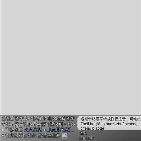
字型下載
排版格式匯出
國語課本生詞
中文檢定分級
兩岸發音差異
匯出表格
注音拼音字型, 輸入瞬間自動選多音字
這裡會將漢字轉成拼音注音，可輸出成
帶注音文字配多音字型可複製到 Office
Zhèlǐ huì jiāng hànzì zhuǎnchéng p
chéng biǎogé
● 下載免費
多音字型
●
【使用教學】
格式
● 也支援存圖輸出: 點選右上角
轉換工具