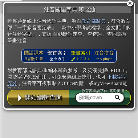
複製
注音國語字典 曉聲通
開始編輯
曉聲通是線上注音國語字典。源自
教育部辭典
，符合教育
部「一字多音審定表」，為中小學考試標準，全文配「多
音注音字型」，支援 自動斷詞速查、查造詞、查同部首
筆畫注音
國語課本
部首索引
筆畫索引
注音拼音
生詞附注音
火
手
１２３４
ㄅㄆpinyin
附教育部成語典/重編本釋義參考，及英漢雙解CEDICT。
開源字型免費商用，可免安裝線上使用，也可
下載字型
安裝
，注音字可複製貼入Office軟體、或myViewBoard電
子白板。
教育部國語字典·漢英·英漢
開始編輯查詢
辭典使用方法
注音IVS字型編輯器