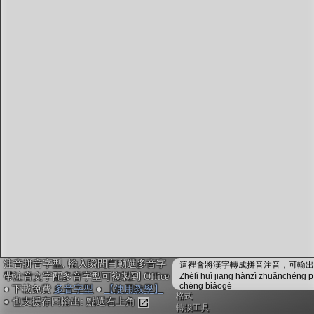
字型下載
排版格式匯出
國語課本生詞
中文檢定分級
兩岸發音差異
匯出表格
注音拼音字型, 輸入瞬間自動選多音字
這裡會將漢字轉成拼音注音，可輸出成
帶注音文字配多音字型可複製到 Office
Zhèlǐ huì jiāng hànzì zhuǎnchéng p
chéng biǎogé
● 下載免費
多音字型
●
【使用教學】
格式
● 也支援存圖輸出: 點選右上角
轉換工具