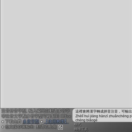
字型下載
排版格式匯出
國語課本生詞
中文檢定分級
兩岸發音差異
匯出表格
注音拼音字型, 輸入瞬間自動選多音字
這裡會將漢字轉成拼音注音，可輸出成
帶注音文字配多音字型可複製到 Office
Zhèlǐ huì jiāng hànzì zhuǎnchéng p
chéng biǎogé
● 下載免費
多音字型
●
【使用教學】
格式
● 也支援存圖輸出: 點選右上角
轉換工具