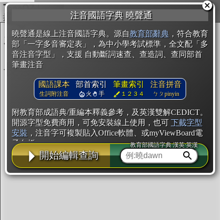
複製
注音國語字典 曉聲通
開始編輯
曉聲通是線上注音國語字典。源自
教育部辭典
，符合教育
部「一字多音審定表」，為中小學考試標準，全文配「多
音注音字型」，支援 自動斷詞速查、查造詞、查同部首
筆畫注音
國語課本
部首索引
筆畫索引
注音拼音
生詞附注音
火
手
１２３４
ㄅㄆpinyin
附教育部成語典/重編本釋義參考，及英漢雙解CEDICT。
開源字型免費商用，可免安裝線上使用，也可
下載字型
安裝
，注音字可複製貼入Office軟體、或myViewBoard電
子白板。
教育部國語字典·漢英·英漢
開始編輯查詢
辭典使用方法
注音IVS字型編輯器